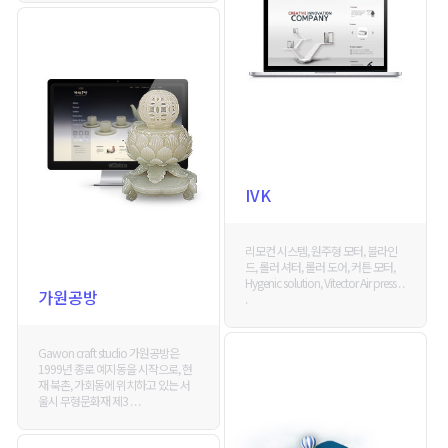
IVK
리모컨 시스템, 원주형 모터, 블라인
드, 롤러 셔터, 롤러 도어, 커튼 모터,
Hygenic solution, Vitector Air press . .
가원공방
.
Gawon craft studio 가원공방은
1999년 종로 예지동을 시작으로, 현
재 북촌, 가회동에 위치하고 있는 서
울시 무형문화재 제3 . . .