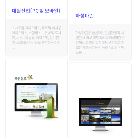
대원산업(PC & 모바일)
하성마린
스치로폼 아이스박스, 레저 및 낚시용
하성마린은 급변하는 산업환경과 치
아이스박스, 스텐레스 보온병 및 도시
열한 내.외부 경쟁속에서 하성마린은
락, 보온보냉물통, 아이스팩, 심야전
언제난 고객의 입장에서 생각하고 계
기 보일러용 카바등을 생산하는 아이
획하며 행동하는 믿음과 신뢰의 선박
. . .
물품 . . .