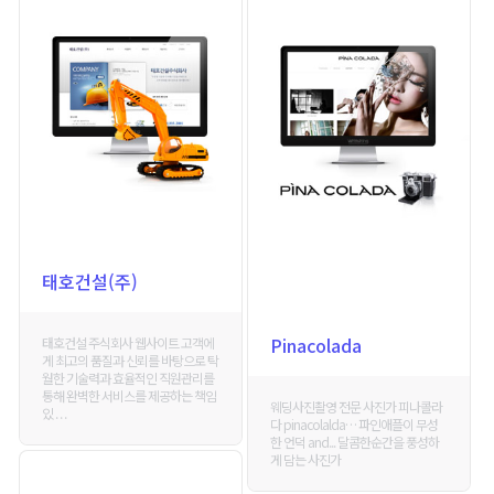
태호건설(주)
Pinacolada
태호건설 주식회사 웹사이트 고객에
게 최고의 품질과 신뢰를 바탕으로 탁
월한 기술력과 효율적인 직원관리를
통해 완벽한 서비스를 제공하는 책임
웨딩사진촬영 전문 사진가 피나콜라
있 . . .
다 pinacolalda… 파인애플이 무성
한 언덕 and... 달콤한순간을 풍성하
게 담는 사진가