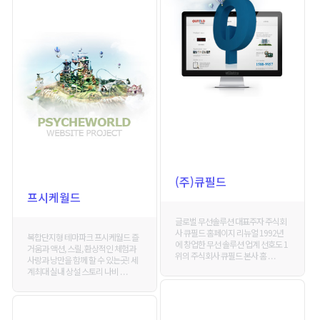
(주)큐필드
프시케월드
글로벌 무선솔루션 대표주자 주식회
사 큐필드 홈페이지 리뉴얼 1992년
복합단지형 테마파크 프시케월드 즐
에 창업한 무선 솔루션 업계 선호도 1
거움과 액션, 스릴, 환상적인 체험과
위의 주식회사 큐필드 본사 홈 . . .
사랑과 낭만을 함께 할 수 있는곳! 세
계최대 실내 상설 스토리 나비 . . .