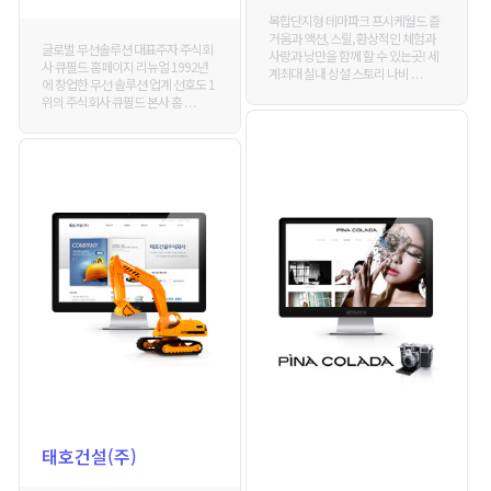
복합단지형 테마파크 프시케월드 즐
거움과 액션, 스릴, 환상적인 체험과
글로벌 무선솔루션 대표주자 주식회
사랑과 낭만을 함께 할 수 있는곳! 세
사 큐필드 홈페이지 리뉴얼 1992년
계최대 실내 상설 스토리 나비 . . .
에 창업한 무선 솔루션 업계 선호도 1
위의 주식회사 큐필드 본사 홈 . . .
태호건설(주)