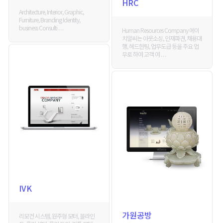
HRC
Architecture, Interior, Graphic,
Furniture, Branding Identity,
business Consulti . . .
Human Resources Company 에이
치알씨는 아웃소싱, 인재파견, 채용대
행, 헤드헌팅, 업무도급 등을 주요 업
무로 하여 고객 여 . . .
IVK
가원공방
리모컨 시스템, 원주형 모터, 블라인