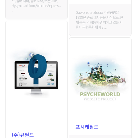
드, 롤러 셔터, 롤러 도어, 커튼 모터,
Hygenic solution, Vitector Air press . .
.
Gawon craft studio 가원공방은
1999년 종로 예지동을 시작으로, 현
재 북촌, 가회동에 위치하고 있는 서
울시 무형문화재 제3 . . .
프시케월드
(주)큐필드