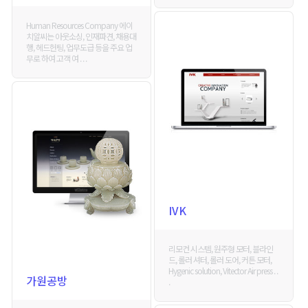
Human Resources Company 에이
치알씨는 아웃소싱, 인재파견, 채용대
행, 헤드헌팅, 업무도급 등을 주요 업
무로 하여 고객 여 . . .
IVK
리모컨 시스템, 원주형 모터, 블라인
드, 롤러 셔터, 롤러 도어, 커튼 모터,
Hygenic solution, Vitector Air press . .
가원공방
.