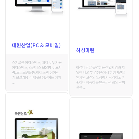
대원산업(PC & 모바일)
하성마린
스치로폼 아이스박스, 레저 및 낚시용
하성마린은 급변하는 산업환경과 치
아이스박스, 스텐레스 보온병 및 도시
열한 내.외부 경쟁속에서 하성마린은
락, 보온보냉물통, 아이스팩, 심야전
언제난 고객의 입장에서 생각하고 계
기 보일러용 카바등을 생산하는 아이
획하며 행동하는 믿음과 신뢰의 선박
. . .
물품 . . .