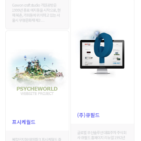
Gawon craft studio 가원공방은
1999년 종로 예지동을 시작으로, 현
재 북촌, 가회동에 위치하고 있는 서
울시 무형문화재 제3 . . .
(주)큐필드
프시케월드
글로벌 무선솔루션 대표주자 주식회
사 큐필드 홈페이지 리뉴얼 1992년
복합단지형 테마파크 프시케월드 즐