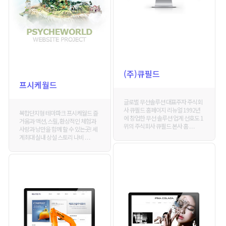
(주)큐필드
프시케월드
글로벌 무선솔루션 대표주자 주식회
사 큐필드 홈페이지 리뉴얼 1992년
복합단지형 테마파크 프시케월드 즐
에 창업한 무선 솔루션 업계 선호도 1
거움과 액션, 스릴, 환상적인 체험과
위의 주식회사 큐필드 본사 홈 . . .
사랑과 낭만을 함께 할 수 있는곳! 세
계최대 실내 상설 스토리 나비 . . .