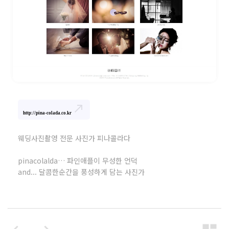
north_east
http://pina-colada.co.kr
웨딩사진촬영 전문 사진가 피나콜라다
pinacolalda… 파인애플이 무성한 언덕
and... 달콤한순간을 풍성하게 담는 사진가