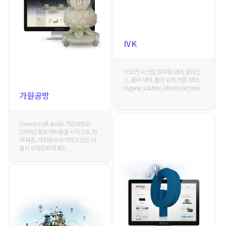
IVK
리모컨 시스템, 원주형 모터, 블라인
드, 롤러 셔터, 롤러 도어, 커튼 모터,
Hygenic solution, Vitector Air press . .
가원공방
.
Gawon craft studio 가원공방은
1999년 종로 예지동을 시작으로, 현
재 북촌, 가회동에 위치하고 있는 서
울시 무형문화재 제3 . . .