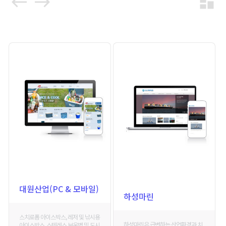
west
east
dashboard
대원산업(PC & 모바일)
하성마린
스치로폼 아이스박스, 레저 및 낚시용
하성마린은 급변하는 산업환경과 치
아이스박스, 스텐레스 보온병 및 도시