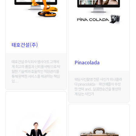
태호건설(주)
Pinacolada
태호건설 주식회사 웹사이트 고객에
게 최고의 품질과 신뢰를 바탕으로 탁
월한 기술력과 효율적인 직원관리를
통해 완벽한 서비스를 제공하는 책임
웨딩사진촬영 전문 사진가 피나콜라
있 . . .
다 pinacolalda… 파인애플이 무성
한 언덕 and... 달콤한순간을 풍성하
게 담는 사진가