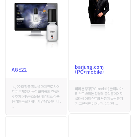
barjung.com
AGE22
(PC+mobile)
age22 화장품 홍보용 마이크로 사이
바리톤 정경(PC+mobile) 클래식 아
트 피부재생 기능성 화장품의 컨셉에
티스트 바리톤 정경의 공식홈페이지
맞추어 DNA구조물을 배경으로 상품
클래식 아티스트의 느낌이 물씬풍기
용기를 돋보이게 디자인 되었습니다 .
게 고전적인 아이콘 및 은은한 . . .
. .