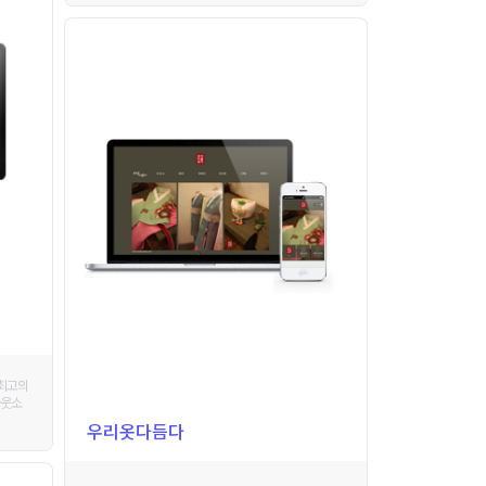
 최고의
아웃소
우리옷다듬다