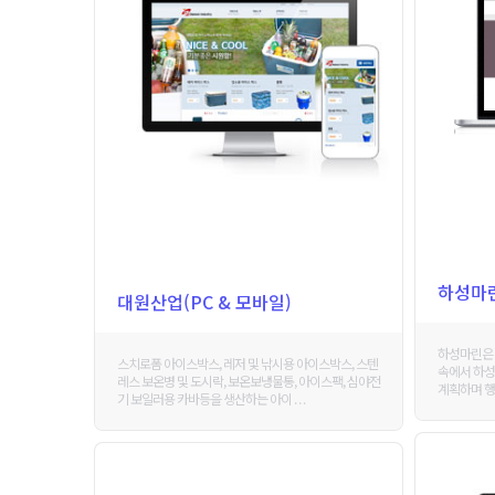
하성마
대원산업(PC & 모바일)
하성마린은 
스치로폼 아이스박스, 레저 및 낚시용 아이스박스, 스텐
속에서 하성
레스 보온병 및 도시락, 보온보냉물통, 아이스팩, 심야전
계획하며 행동
기 보일러용 카바등을 생산하는 아이 . . .