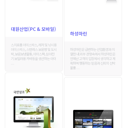
대원산업(PC & 모바일)
하성마린
스치로폼 아이스박스, 레저 및 낚시용
하성마린은 급변하는 산업환경과 치
아이스박스, 스텐레스 보온병 및 도시
열한 내.외부 경쟁속에서 하성마린은
락, 보온보냉물통, 아이스팩, 심야전
언제난 고객의 입장에서 생각하고 계
기 보일러용 카바등을 생산하는 아이
획하며 행동하는 믿음과 신뢰의 선박
. . .
물품 . . .