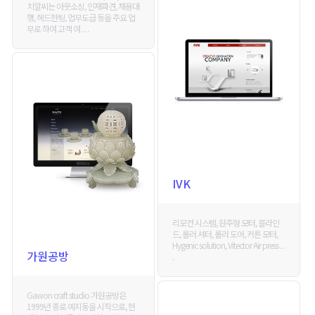
치알씨는 아웃소싱, 인재파견, 채용대
행, 헤드헌팅, 업무도급 등을 주요 업
무로 하여 고객 여 . . .
IVK
리모컨 시스템, 원주형 모터, 블라인
드, 롤러 셔터, 롤러 도어, 커튼 모터,
Hygenic solution, Vitector Air press . .
가원공방
.
Gawon craft studio 가원공방은
1999년 종로 예지동을 시작으로, 현