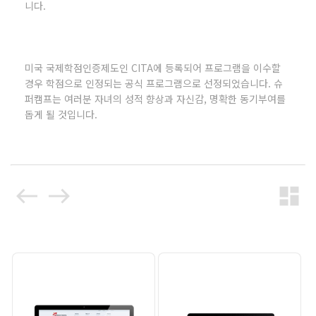
니다.
미국 국제학점인증제도인 CITA에 등록되어 프로그램을 이수할
경우 학점으로 인정되는 공식 프로그램으로 선정되었습니다. 슈
퍼캠프는 여러분 자녀의 성적 향상과 자신감, 명확한 동기부여를
돕게 될 것입니다.
west
east
dashboard