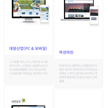
대원산업(PC & 모바일)
하성마린
스치로폼 아이스박스, 레저 및 낚시용
하성마린은 급변하는 산업환경과 치
아이스박스, 스텐레스 보온병 및 도시
열한 내.외부 경쟁속에서 하성마린은
락, 보온보냉물통, 아이스팩, 심야전
언제난 고객의 입장에서 생각하고 계
기 보일러용 카바등을 생산하는 아이
획하며 행동하는 믿음과 신뢰의 선박
. . .
물품 . . .