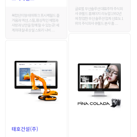
글로벌 무선솔루션 대표주자 주식회
사 큐필드 홈페이지 리뉴얼 1992년
복합단지형 테마파크 프시케월드 즐
에 창업한 무선 솔루션 업계 선호도 1
거움과 액션, 스릴, 환상적인 체험과
위의 주식회사 큐필드 본사 홈 . . .
사랑과 낭만을 함께 할 수 있는곳! 세
계최대 실내 상설 스토리 나비 . . .
태호건설(주)