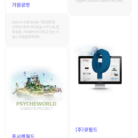
Hygenic solution, Vitector Air press . .
가원공방
.
Gawon craft studio 가원공방은
1999년 종로 예지동을 시작으로, 현
재 북촌, 가회동에 위치하고 있는 서
울시 무형문화재 제3 . . .
(주)큐필드
프시케월드