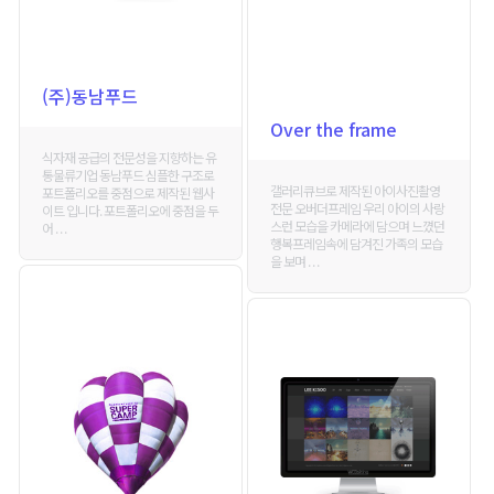
(주)동남푸드
Over the frame
식자재 공급의 전문성을 지향하는 유
통물류기업 동남푸드 심플한 구조로
갤러리큐브로 제작된 아이사진촬영
포트폴리오를 중점으로 제작된 웹사
전문 오버더프레임 우리 아이의 사랑
이트 입니다. 포트폴리오에 중점을 두
스런 모습을 카메라에 담으며 느꼈던
어 . . .
행복프레임속에 담겨진 가족의 모습
을 보며 . . .