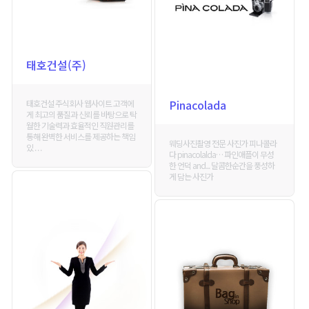
태호건설(주)
Pinacolada
태호건설 주식회사 웹사이트 고객에
게 최고의 품질과 신뢰를 바탕으로 탁
월한 기술력과 효율적인 직원관리를
통해 완벽한 서비스를 제공하는 책임
웨딩사진촬영 전문 사진가 피나콜라
있 . . .
다 pinacolalda… 파인애플이 무성
한 언덕 and... 달콤한순간을 풍성하
게 담는 사진가