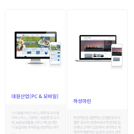
대원산업(PC & 모바일)
하성마린
스치로폼 아이스박스, 레저 및 낚시용
하성마린은 급변하는 산업환경과 치
아이스박스, 스텐레스 보온병 및 도시
열한 내.외부 경쟁속에서 하성마린은
락, 보온보냉물통, 아이스팩, 심야전
언제난 고객의 입장에서 생각하고 계
기 보일러용 카바등을 생산하는 아이
획하며 행동하는 믿음과 신뢰의 선박
. . .