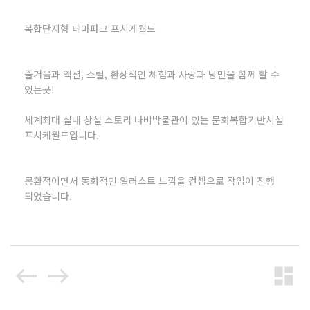
복합단지형 테마파크 프시케월드
즐거움과 액션, 스릴, 환상적인 체험과 사랑과 낭만을 함께 할 수
있는곳!
세계최대 실내 상설 스토리 나비박물관이 있는 문화복합기반시설
프시케월드입니다.
몽환적이면서 동화적인 일러스트 느낌을 컨셉으로 작업이 진행
되었습니다.
west
east
dashboard