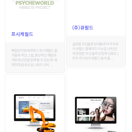
(주)큐필드
프시케월드
글로벌 무선솔루션 대표주자 주식회
사 큐필드 홈페이지 리뉴얼 1992년
복합단지형 테마파크 프시케월드 즐
에 창업한 무선 솔루션 업계 선호도 1
거움과 액션, 스릴, 환상적인 체험과
위의 주식회사 큐필드 본사 홈 . . .
사랑과 낭만을 함께 할 수 있는곳! 세
계최대 실내 상설 스토리 나비 . . .