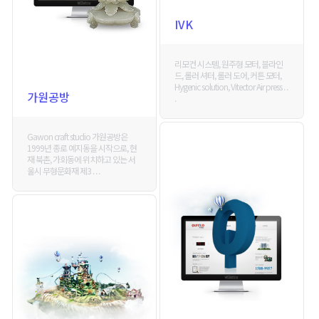
IVK
리모컨 시스템, 원주형 모터, 블라인
드, 롤러 셔터, 롤러 도어, 커튼 모터,
Hygenic solution, Vitector Air press . .
가원공방
.
Gawon craft studio 가원공방은
1999년 종로 예지동을 시작으로, 현
재 북촌, 가회동에 위치하고 있는 서
울시 무형문화재 제3 . . .