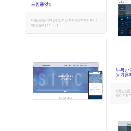
드림품앗이
매출상승을 위한 샵인샵 전문 프랜차이즈 드림품앗이
반응형홈페이지 제작
부동산 
등기홈
부동산전문 
무료 견적 