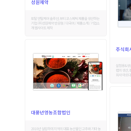
성원제약
토탈 덴탈케어 솔루션, 뷰티 코스메틱 제품을 생산하는
기업 (주)성원제약 반응형 / 다국어 / 제품소개 / 기업소
개 웹사이트 제작
주식회
실험용&생산
랩의 생산,
회사 마르다
대풍년영농조합법인
2010년 설립하여 지역의 대표 농산물인 고추와 기타 농