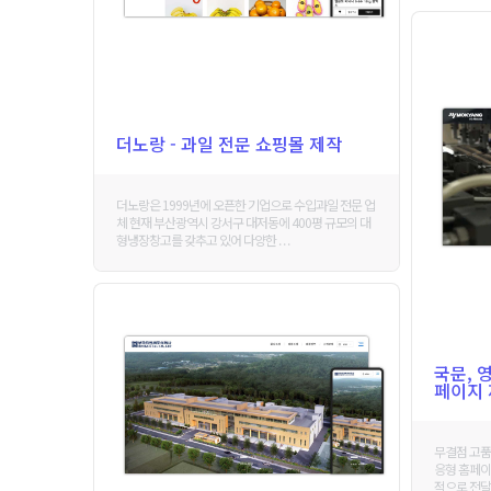
더노랑 - 과일 전문 쇼핑몰 제작
더노랑은 1999년에 오픈한 기업으로 수입과일 전문 업
체 현재 부산광역시 강서구 대저동에 400평 규모의 대
형냉장창고를 갖추고 있어 다양한 . . .
국문, 
페이지
무결점 고품
응형 홈페이
적으로 전달합