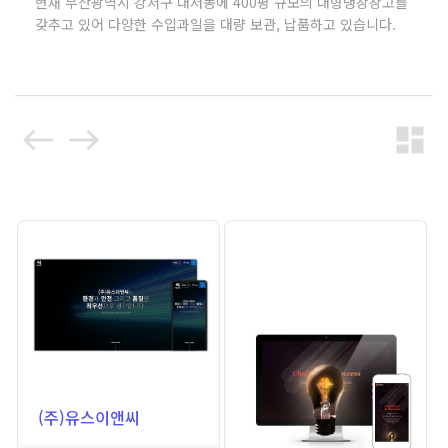
현재 부산광역시 강서구 대저동에 400평 규모의 대형냉장창고를
갖추고 있어 다양한 수입과일을 대량 보관, 납품하고 있습니다.
west
east
dashboard
(주)유스이앤씨