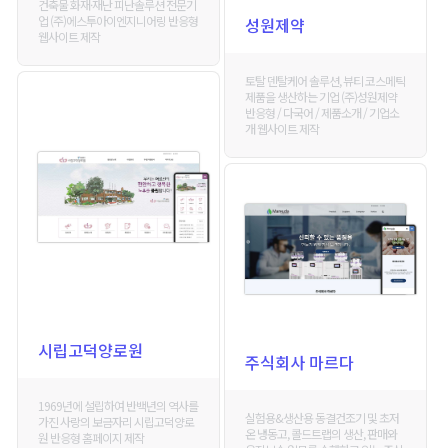
건축물 화재·재난 피난솔루션 전문기
업 (주)에스투아이엔지니어링 반응형
성원제약
웹사이트 제작
토탈 덴탈케어 솔루션, 뷰티 코스메틱
제품을 생산하는 기업 (주)성원제약
반응형 / 다국어 / 제품소개 / 기업소
개 웹사이트 제작
시립고덕양로원
주식회사 마르다
1969년에 설립하여 반백년의 역사를
실험용&생산용 동결건조기 및 초저
가진 사랑의 보금자리 시립고덕양로
온 냉동고, 콜드트랩의 생산, 판매와
원 반응형 홈페이지 제작