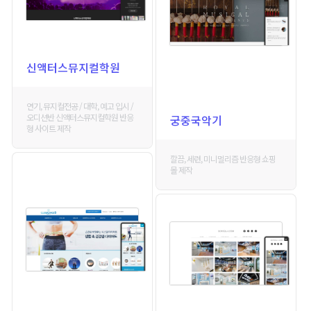
신액터스뮤지컬학원
연기, 뮤지컬전공 / 대학, 예고 입시 /
오디션반 신액터스뮤지컬학원 반응
궁중국악기
형 사이트 제작
깔끔, 세련, 미니멀리즘 반응형 쇼핑
몰 제작