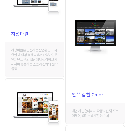
하성마린
하성마린은 급변하는 산업환경과 치
열한 내.외부 경쟁속에서 하성마린은
언제난 고객의 입장에서 생각하고 계
획하며 행동하는 믿음과 신뢰의 선박
물품 . . .
얼쑤 김천 Color
개인 사진홈페이지, 작품사진 및 포토
에세이, 일상스냅사진 등 수록