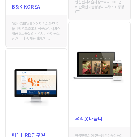
합된 현대예술의 장르이다. 2010년
B&K KOREA
에 한국인 예술경영학 박사Ph.D 정경
(丁 . . .
B&K KOREA 홈페이지 신뢰와 믿음
을 바탕으로 최고의 아웃소싱 서비스
제공 최고품질의 인력서비스 아웃소
싱, 인재파견, 채용대행, 헤 . . .
우리옷다듬다
미래HRD연구원
한복맞춤,대여 전문점 우리옷다듬다