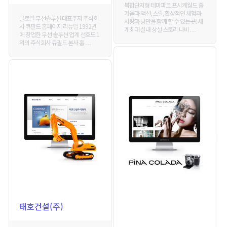
복합단지형 테마파크 프시케월드 즐
거움과 액션, 스릴, 환상적인 체험과
글로벌 무선솔루션 대표주자 주식회
사랑과 낭만을 함께 할 수 있는곳! 세
사 큐필드 홈페이지 리뉴얼 1992년
계최대 실내 상설 스토리 나비 . . .
에 창업한 무선 솔루션 업계 선호도 1
위의 주식회사 큐필드 본사 홈 . . .
태호건설(주)