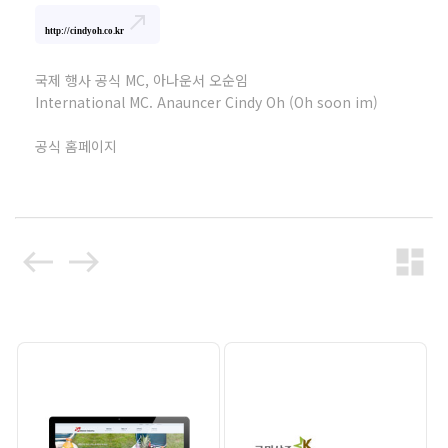
north_east
http://cindyoh.co.kr
국제 행사 공식 MC, 아나운서 오순임
International MC. Anauncer Cindy Oh (Oh soon im)
공식 홈페이지
west
east
dashboard