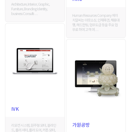
Architecture, Interior, Graphic,
Furniture, Branding Identity,
business Consulti . . .
Human Resources Company 에이
치알씨는 아웃소싱, 인재파견, 채용대
행, 헤드헌팅, 업무도급 등을 주요 업
무로 하여 고객 여 . . .
IVK
가원공방
리모컨 시스템, 원주형 모터, 블라인
드, 롤러 셔터, 롤러 도어, 커튼 모터,