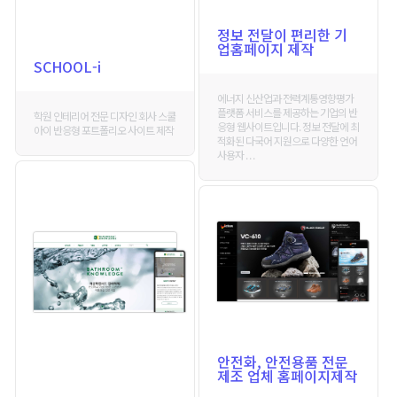
정보 전달이 편리한 기
업홈페이지 제작
SCHOOL-i
에너지 신산업과 전력계통영향평가
플랫폼 서비스를 제공하는 기업의 반
학원 인테리어 전문 디자인 회사 스쿨
응형 웹사이트입니다. 정보 전달에 최
아이 반응형 포트폴리오 사이트 제작
적화된 다국어 지원으로 다양한 언어
사용자 . . .
안전화, 안전용품 전문
제조 업체 홈페이지제작