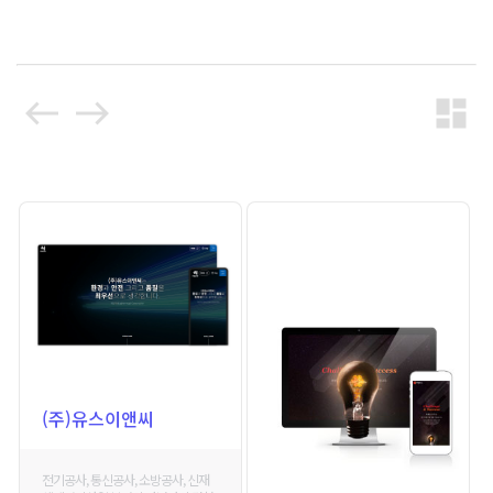
west
east
dashboard
(주)유스이앤씨
전기공사, 통신공사, 소방공사, 신재