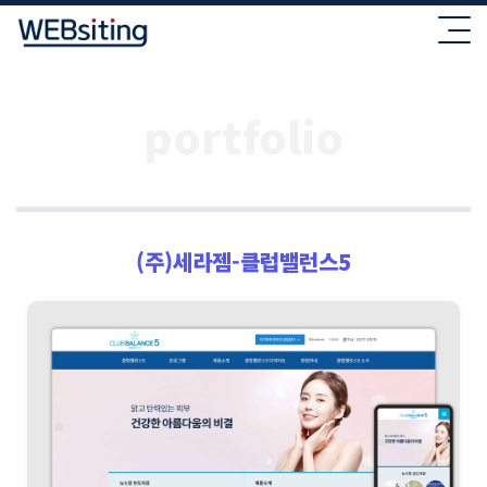
portfolio
(주)세라젬-클럽밸런스5