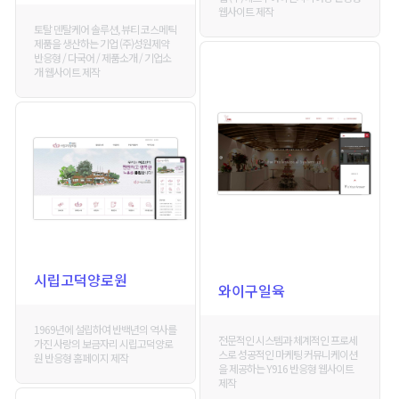
웹사이트 제작
토탈 덴탈케어 솔루션, 뷰티 코스메틱
제품을 생산하는 기업 (주)성원제약
반응형 / 다국어 / 제품소개 / 기업소
개 웹사이트 제작
시립고덕양로원
와이구일육
1969년에 설립하여 반백년의 역사를
전문적인 시스템과 체계적인 프로세
가진 사랑의 보금자리 시립고덕양로
스로 성공적인 마케팅 커뮤니케이션
원 반응형 홈페이지 제작
을 제공하는 Y916 반응형 웹사이트
제작