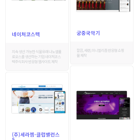
궁중국악기
네이처코스텍
깔끔, 세련, 미니멀리즘 반응형 쇼핑
지속 생산 가능한 식물유래 나노셀룰
몰 제작
로오스를 생산하는 기업 네이처코스
텍주식회사 반응형 웹사이트 제작
(주)세라젬-클럽밸런스
5