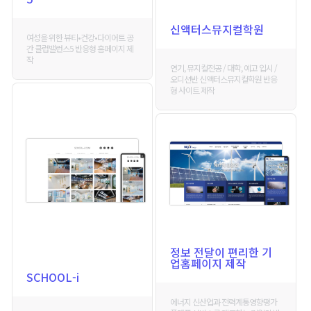
신액터스뮤지컬학원
여성을 위한 뷰티•건강•다이어트 공
간 클럽밸런스5 반응형 홈페이지 제
작
연기, 뮤지컬전공 / 대학, 예고 입시 /
오디션반 신액터스뮤지컬학원 반응
형 사이트 제작
정보 전달이 편리한 기
업홈페이지 제작
SCHOOL-i
에너지 신산업과 전력계통영향평가