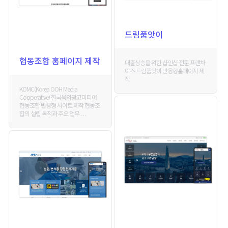
드림품앗이
협동조합 홈페이지 제작
매출상승을 위한 샵인샵 전문 프랜차
이즈 드림품앗이 반응형홈페이지 제
작
KOMC(Korea OOH Media
Cooperative) 한국옥외광고미디어
협동조합 반응형 사이트 제작 협동조
합의 설립 목적과 주요 업무 . . .