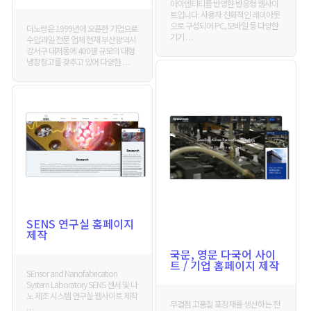
아이덴티티를 반영한 반응형 웹사이
트입니다. 사용자 친화적인 레이아웃
으로 구성되어 PC, 모바일 등 다양한
더노랑은 1999년에 오픈한 기업으로
기기 . . .
수입과일 전문 업체 현재 부산광역시
강서구 대저동에 400평 규모의 대형
냉장창고를 갖추고 있어 다양한 . . .
SENS 연구실 홈페이지
제작
국문, 영문 다국어 사이
트 / 기업 홈페이지 제작
SEnsor and Nanofabrication
System Laboratory SENS 센서 및 나
노 제조 시스템 연구실 웹사이트 제작
무결점 고품질 포장재를 생산하는 전
. . .