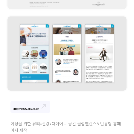
north_east
http://www.cb5.co.kr/
여성을 위한 뷰티•건강•다이어트 공간 클럽밸런스5 반응형 홈페
이지 제작