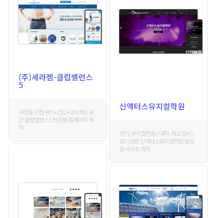
(주)세라젬-클럽밸런스
5
신액터스뮤지컬학원
여성을 위한 뷰티•건강•다이어트 공
간 클럽밸런스5 반응형 홈페이지 제
작
연기, 뮤지컬전공 / 대학, 예고 입시 /
오디션반 신액터스뮤지컬학원 반응
형 사이트 제작