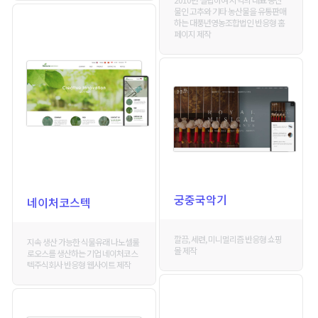
물인 고추와 기타 농산물을 유통판매
하는 대풍년영농조합법인 반응형 홈
페이지 제작
궁중국악기
네이처코스텍
깔끔, 세련, 미니멀리즘 반응형 쇼핑
지속 생산 가능한 식물유래 나노셀룰
몰 제작
로오스를 생산하는 기업 네이처코스
텍주식회사 반응형 웹사이트 제작