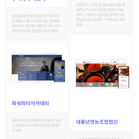
안전하고 스마트한 결제 솔루션을 제
공하는 PG사의 반응형 홈페이지로,
서비스 정보와 기술력을 효과적으로
실험용&생산용 동결건조기 및 초저
전달합니다. 다양한 기기에서도 최적
온 냉동고, 콜드트랩의 생산, 판매와
화된 . . .
유지보수 업무를 수행하고 있는 주식
회사 마르다의 반응형 사이트 제작
파워피티아카데미
국내 유일, 프레젠테이션 전문가 양성
대풍년영농조합법인
소 파워피티아카데미 반응현 홈페이
지 제작
2010년 설립하여 지역의 대표 농산