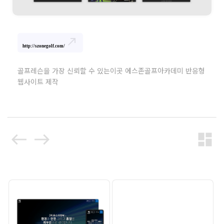
north_east
http://szonegolf.com/
골프레슨을 가장 신뢰할 수 있는이곳 에스존골프아카데미 반응형
웹사이트 제작
west
east
dashboard