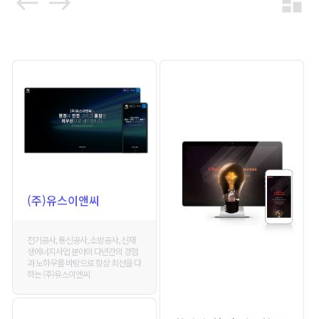
west
east
dashboard
(주)유스이앤씨
전기공사, 통신공사, 소방공사, 신재
생에너지사업 분야의 다년간의 경험
과 노하우를 바탕으로 항상 최선을 다
하는 (주)유스이앤씨