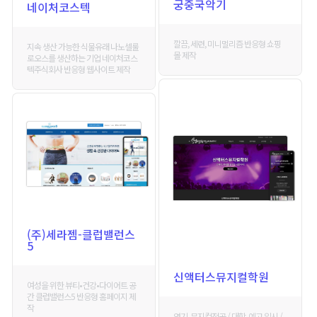
궁중국악기
네이처코스텍
깔끔, 세련, 미니멀리즘 반응형 쇼핑
지속 생산 가능한 식물유래 나노셀룰
몰 제작
로오스를 생산하는 기업 네이처코스
텍주식회사 반응형 웹사이트 제작
(주)세라젬-클럽밸런스
5
신액터스뮤지컬학원
여성을 위한 뷰티•건강•다이어트 공
간 클럽밸런스5 반응형 홈페이지 제
작
연기, 뮤지컬전공 / 대학, 예고 입시 /