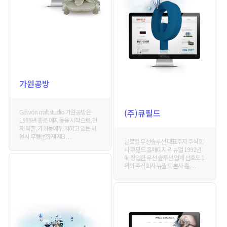
가원공방
(주)큐필드
Gawon craft studio 가원공방은
1999년 종로 예지동을 시작으로, 현
재 북촌, 가회동에 위치하고 있는 서
울시 무형문화재 제3 . . .
글로벌 무선솔루션 대표주자 주식회
사 큐필드 홈페이지 리뉴얼 1992년
에 창업한 무선 솔루션 업계 선호도 1
위의 주식회사 큐필드 본사 홈 . . .