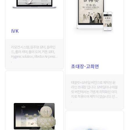
IVK
리모컨 시스템, 원주형 모터, 블라인
드, 롤러 셔터, 롤러 도어, 커튼 모터,
Hygenic solution, Vitector Air press . .
.
초대장-고희연
태블릿+모바일 버전으로 제작된 온
라인 초대장 입니다. 모바일이나 테블
릿 버전에서는 가볍게 최적화된 이미
지로 적용되어 제작 되었습니다. 인 . .
.