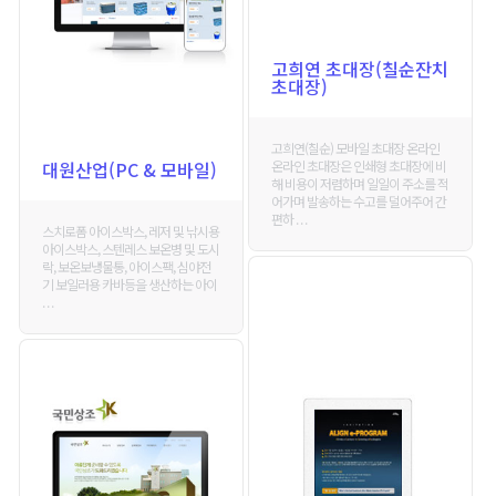
고희연 초대장(칠순잔치
초대장)
고희연(칠순) 모바일 초대장 온라인
온라인 초대장은 인쇄형 초대장에 비
대원산업(PC & 모바일)
해 비용이 저렴하며 일일이 주소를 적
어가며 발송하는 수고를 덜어주어 간
편하 . . .
스치로폼 아이스박스, 레저 및 낚시용
아이스박스, 스텐레스 보온병 및 도시
락, 보온보냉물통, 아이스팩, 심야전
기 보일러용 카바등을 생산하는 아이
. . .