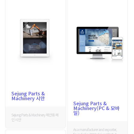
Sejung Parts &
Machinery 시안
Sejung Parts &
Machinery(PC & 모바
일)
Sejung Parts & Machinery 제안용 메
인 시안
As a manufacturer and exporter,