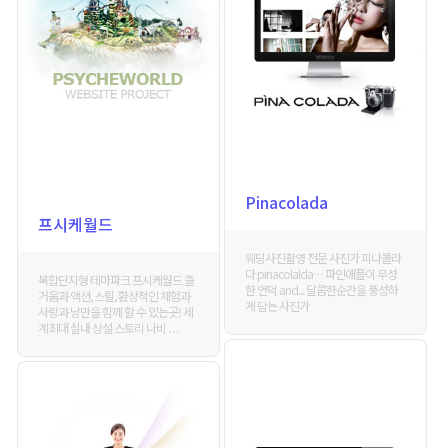
Pinacolada
프시케월드
웨딩사진촬영 전문 사진가 피나콜라
다 pinacolalda… 파인애플이 무성
복합단지형 테마파크 프시케월드 즐
한 언덕 and... 달콤한순간을 풍성하
거움과 액션, 스릴, 환상적인 체험과
게 담는 사진가
사랑과 낭만을 함께 할 수 있는곳! 세
계최대 실내 상설 스토리 나비 . . .