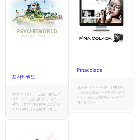
Pinacolada
프시케월드
웨딩사진촬영 전문 사진가 피나콜라
다 pinacolalda… 파인애플이 무성
복합단지형 테마파크 프시케월드 즐
한 언덕 and... 달콤한순간을 풍성하
거움과 액션, 스릴, 환상적인 체험과
게 담는 사진가
사랑과 낭만을 함께 할 수 있는곳! 세
계최대 실내 상설 스토리 나비 . . .