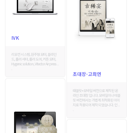
IVK
리모컨 시스템, 원주형 모터, 블라인
드, 롤러 셔터, 롤러 도어, 커튼 모터,
Hygenic solution, Vitector Air press . .
.
초대장-고희연
태블릿+모바일 버전으로 제작된 온
라인 초대장 입니다. 모바일이나 테블
릿 버전에서는 가볍게 최적화된 이미
지로 적용되어 제작 되었습니다. 인 . .
.