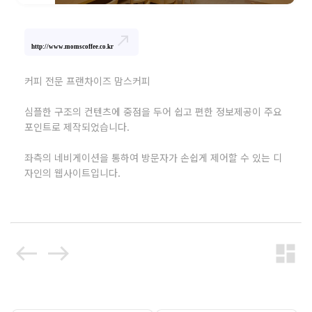
north_east
http://www.momscoffee.co.kr
커피 전문 프랜차이즈 맘스커피
심플한 구조의 컨텐츠에 중점을 두어 쉽고 편한 정보제공이 주요
포인트로 제작되었습니다.
좌측의 네비게이션을 통하여 방문자가 손쉽게 제어할 수 있는 디
자인의 웹사이트입니다.
west
east
dashboard