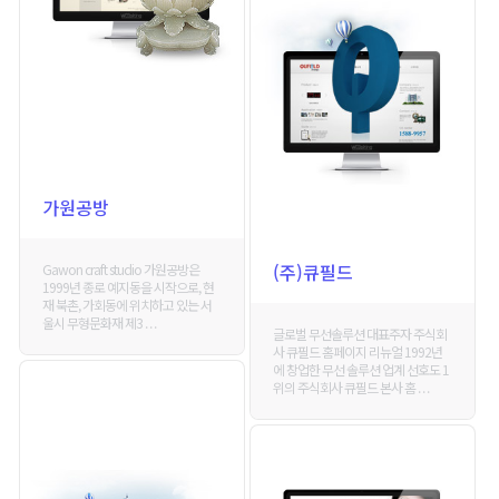
가원공방
(주)큐필드
Gawon craft studio 가원공방은
1999년 종로 예지동을 시작으로, 현
재 북촌, 가회동에 위치하고 있는 서
울시 무형문화재 제3 . . .
글로벌 무선솔루션 대표주자 주식회
사 큐필드 홈페이지 리뉴얼 1992년
에 창업한 무선 솔루션 업계 선호도 1
위의 주식회사 큐필드 본사 홈 . . .