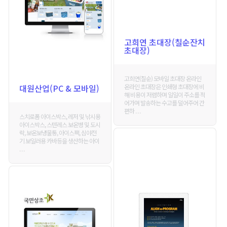
고희연 초대장(칠순잔치
초대장)
고희연(칠순) 모바일 초대장 온라인
온라인 초대장은 인쇄형 초대장에 비
대원산업(PC & 모바일)
해 비용이 저렴하며 일일이 주소를 적
어가며 발송하는 수고를 덜어주어 간
편하 . . .
스치로폼 아이스박스, 레저 및 낚시용
아이스박스, 스텐레스 보온병 및 도시
락, 보온보냉물통, 아이스팩, 심야전
기 보일러용 카바등을 생산하는 아이
. . .