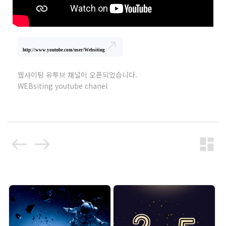
north_east
http://www.youtube.com/user/Websiting
웹사이팅 유투브 채널이 오픈되었습니다.
WEBsiting youtube chanel
west
east
dashboard