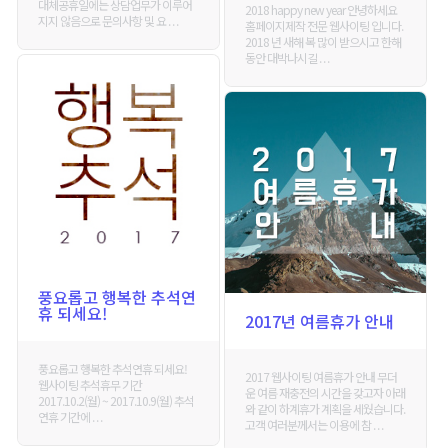
대체공휴일에는 상담업무가 이루어
2018 happy new year 안녕하세요
지지 않음으로 문의사항 및 요 . . .
홈페이지제작 전문 웹사이팅 입니다.
2018 년 새해 복 많이 받으시고 한해
동안 대박나시길 . . .
풍요롭고 행복한 추석연
휴 되세요!
2017년 여름휴가 안내
풍요롭고 행복한 추석연휴 되세요!
2017 웹사이팅 여름휴가 안내 무더
웹사이팅 추석휴무 기간
운 여름 재충전의 시간을 갖고자 아래
2017.10.2(월) ~ 2017.10.9(월) 추석
와 같이 하계휴가 계획을 세웠습니다.
연휴 기간에 . . .
고객 여러분께서는 이용에 참 . . .