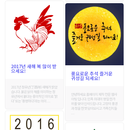
2017년 새해 복 많이 받
으세요!
풍요로운 추석 즐거운
귀성길 되세요!
2017년 정유년(丁酉年) 새해가 밝았
습니다. 붉은 닭의 해를 의미하는 정
안녕하세요 홈페이지 제작 전문 웹사
유년에서 붉다는 중의적인 의미로 '밝
이팅 입니다. 민족 최대의 명절 한가
다' 또는 '총명하다'라는 의미 . . .
위를 맞아 인사드립니다. 고향의 풍경
과 정을 한껏 담아오시고 가족친지들
. . .