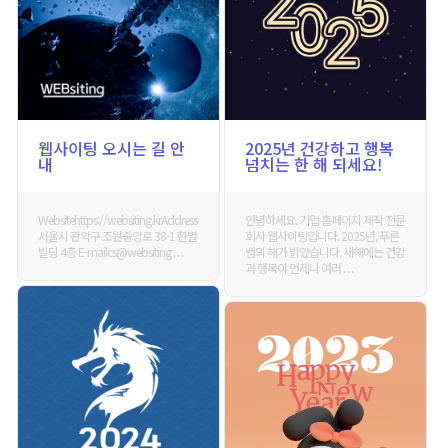
웹사이팅 오시는 길 안
2025년 건강하고 행복
내
넘치는 한 해 되세요!
Websitehttps://websiting.krAddress
안녕하세요. 기업 홈페이지 제작 전문
서울시 관악구 조원중앙로 38-1 한별
회사 웹사이팅입니다. 2025년, 푸른
빌딩 4층 E-mailcs@websiting . . .
뱀의 해가 밝았습니다. 새해에는 건강
과 행복이 언제나 여러 . . .