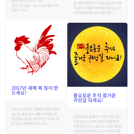
웹사이팅 추석휴무 기간
운 여름 재충전의 시간을 갖고자 아래
2017.10.2(월) ~ 2017.10.9(월) 추석
와 같이 하계휴가 계획을 세웠습니다.
연휴 기간에 . . .
고객 여러분께서는 이용에 참 . . .
2017년 새해 복 많이 받
으세요!
풍요로운 추석 즐거운
귀성길 되세요!
2017년 정유년(丁酉年) 새해가 밝았
습니다. 붉은 닭의 해를 의미하는 정
안녕하세요 홈페이지 제작 전문 웹사
유년에서 붉다는 중의적인 의미로 '밝
이팅 입니다. 민족 최대의 명절 한가
다' 또는 '총명하다'라는 의미 . . .
위를 맞아 인사드립니다. 고향의 풍경
과 정을 한껏 담아오시고 가족친지들