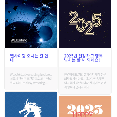
웹사이팅 오시는 길 안
2025년 건강하고 행복
내
넘치는 한 해 되세요!
Websitehttps://websiting.krAddress
안녕하세요. 기업 홈페이지 제작 전문
서울시 관악구 조원중앙로 38-1 한별
회사 웹사이팅입니다. 2025년, 푸른
빌딩 4층 E-mailcs@websiting . . .
뱀의 해가 밝았습니다. 새해에는 건강
과 행복이 언제나 여러 . . .