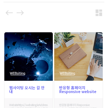
west
east
dashboard
웹사이팅 오시는 길 안
반응형 홈페이지
내
Responsive website
Websitehttps://websiting.krAddress
반응형 홈페이지 Responsive