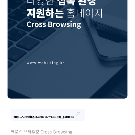
north_east
https://websiting.kr/archive/WEBsiting_portfolio
크로스 브라우징 Cross Browsing